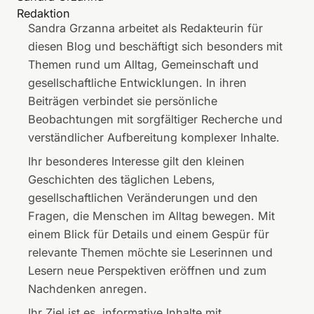
l
o
Redaktion
l
m
Sandra Grzanna arbeitet als Redakteurin für
t
p
diesen Blog und beschäftigt sich besonders mit
a
i
Themen rund um Alltag, Gemeinschaft und
g
e
gesellschaftliche Entwicklungen. In ihren
b
r
Beiträgen verbindet sie persönliche
e
s
Beobachtungen mit sorgfältiger Recherche und
w
B
verständlicher Aufbereitung komplexer Inhalte.
e
a
r
r
Ihr besonderes Interesse gilt den kleinen
t
c
Geschichten des täglichen Lebens,
e
e
gesellschaftlichen Veränderungen und den
n
l
Fragen, die Menschen im Alltag bewegen. Mit
:
o
einem Blick für Details und einem Gespür für
E
n
relevante Themen möchte sie Leserinnen und
i
n
Lesern neue Perspektiven eröffnen und zum
n
e
Nachdenken anregen.
b
t
Ihr Ziel ist es, informative Inhalte mit