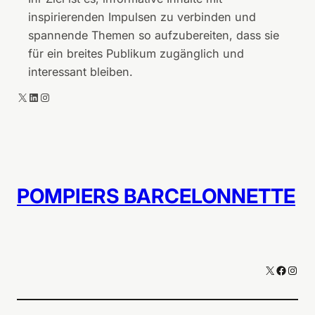
l
t
inspirierenden Impulsen zu verbinden und
i
e
spannende Themen so aufzubereiten, dass sie
c
für ein breites Publikum zugänglich und
k
interessant bleiben.
e
a
X
LinkedIn
Instagram
u
s
P
o
m
POMPIERS BARCELONNETTE
p
i
e
r
s
X
Facebo
Inst
-
B