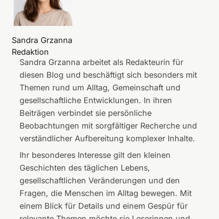
i
u
c
s
h
P
Sandra Grzanna
e
o
Redaktion
L
m
Sandra Grzanna arbeitet als Redakteurin für
e
p
diesen Blog und beschäftigt sich besonders mit
b
i
Themen rund um Alltag, Gemeinschaft und
e
e
gesellschaftliche Entwicklungen. In ihren
n
r
Beiträgen verbindet sie persönliche
s
s
Beobachtungen mit sorgfältiger Recherche und
w
-
verständlicher Aufbereitung komplexer Inhalte.
e
B
g
a
Ihr besonderes Interesse gilt den kleinen
e
r
Geschichten des täglichen Lebens,
:
c
gesellschaftlichen Veränderungen und den
G
e
Fragen, die Menschen im Alltag bewegen. Mit
e
l
einem Blick für Details und einem Gespür für
s
o
relevante Themen möchte sie Leserinnen und