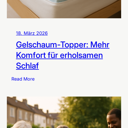
c
h
m
u
c
18. März 2026
k
Gelschaum-Topper: Mehr
g
ü
Komfort für erholsamen
n
Schlaf
s
t
:
Read More
i
G
g
e
o
l
n
s
l
c
i
h
n