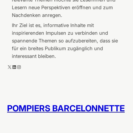
c
n
Lesern neue Perspektiven eröffnen und zum
h
n
Nachdenken anregen.
i
e
Ihr Ziel ist es, informative Inhalte mit
c
t
inspirierenden Impulsen zu verbinden und
h
t
spannende Themen so aufzubereiten, dass sie
t
e
für ein breites Publikum zugänglich und
e
interessant bleiben.
n
a
X
LinkedIn
Instagram
u
s
P
o
m
POMPIERS BARCELONNETTE
p
i
e
r