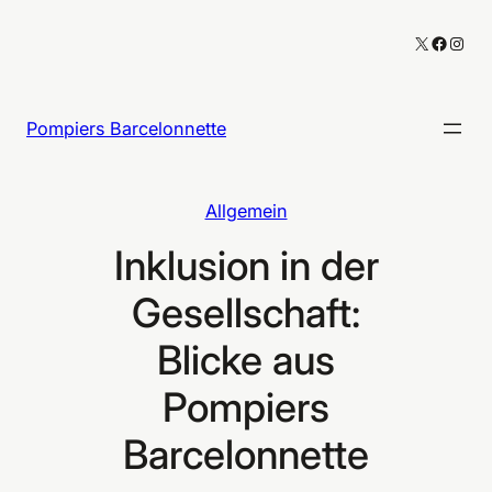
Zum
X
Facebo
Inst
Inhalt
springen
Pompiers Barcelonnette
Allgemein
Inklusion in der
Gesellschaft:
Blicke aus
Pompiers
Barcelonnette